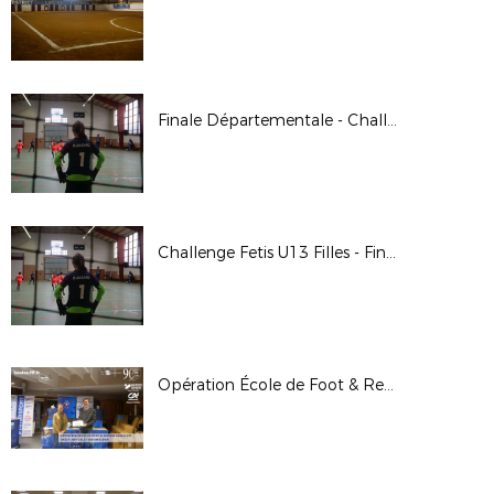
Finale Départementale - Challenge Fétis U13 Filles
Challenge Fetis U13 Filles - Finale Départementale
Opération École de Foot & Remises des Labels FFF Crédit Agricole / Seniors LFNA