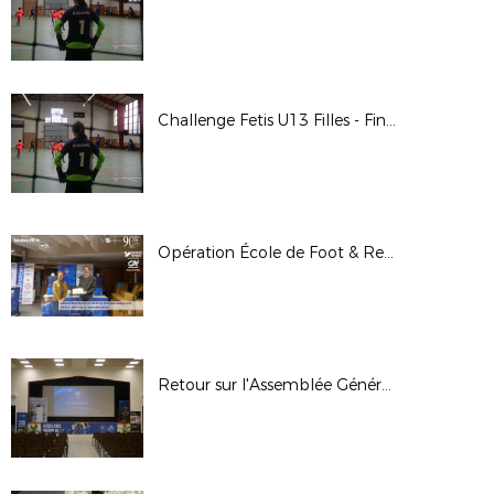
Challenge Fetis U13 Filles - Finale Départementale
Opération École de Foot & Remises des Labels FFF Crédit Agricole / Seniors LFNA
Retour sur l'Assemblée Générale - 21 Octobre 2023