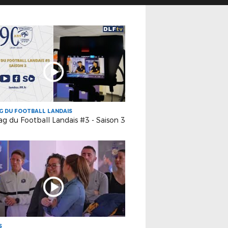
G DU FOOTBALL LANDAIS
g du Football Landais #3 - Saison 3
S