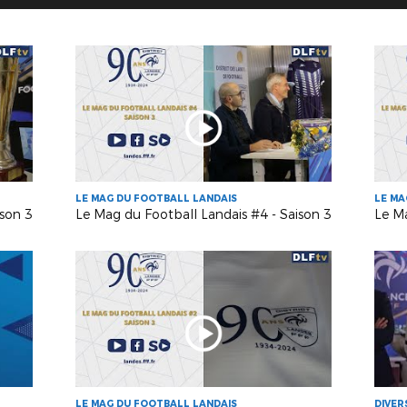
LE MAG DU FOOTBALL LANDAIS
LE MA
ison 3
Le Mag du Football Landais #4 - Saison 3
Le Ma
LE MAG DU FOOTBALL LANDAIS
DIVER