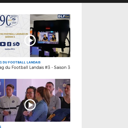
G DU FOOTBALL LANDAIS
g du Football Landais #3 - Saison 3
S