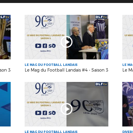
LE MAG DU FOOTBALL LANDAIS
LE MA
ison 3
Le Mag du Football Landais #4 - Saison 3
Le Ma
LE MAG DU FOOTBALL LANDAIS
DIVER