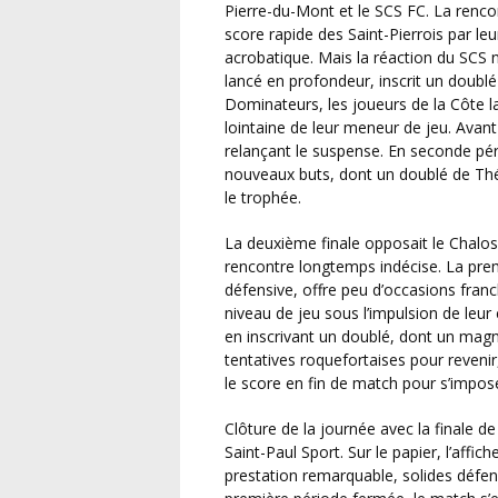
Pierre-du-Mont et le SCS FC. La renco
score rapide des Saint-Pierrois par le
acrobatique. Mais la réaction du SCS 
lancé en profondeur, inscrit un doublé
Dominateurs, les joueurs de la Côte l
lointaine de leur meneur de jeu. Avant
relançant le suspense. En seconde pério
nouveaux buts, dont un doublé de Th
le trophée.
La deuxième finale opposait le Chalosse FC Laurède au FC Roquefort Saint-Justin dans une
rencontre longtemps indécise. La pre
défensive, offre peu d’occasions franc
niveau de jeu sous l’impulsion de leur 
en inscrivant un doublé, dont un magni
tentatives roquefortaises pour revenir
le score en fin de match pour s’impos
Clôture de la journée avec la finale de la Coupe des Landes entre la Violette Aturine et le
Saint-Paul Sport. Sur le papier, l’affic
prestation remarquable, solides défen