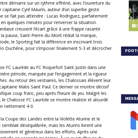
ntre démarre sur un rythme effréné, avec l’ouverture du
ur capitaine Cyril Maurin, auteur d’un superbe geste
ne se fait pas attendre : Lucas Rodriguez, parfaitement
 en quelques minutes pour renverser la situation.
andaise creusent l’écart grâce à une frappe rasante
 la pause, Saint-Pierre-du-Mont réduit la marque,
de, le Sporting fait la différence en inscrivant trois
éo Duchêne, pour s’imposer finalement 5-3 et décrocher
FOOT
mière période, marquée par l’engagement et la rigueur
hes. Au retour des vestiaires, les Chalossais élèvent leur
capitaine Matis Saint Paul. Ce dernier se montre décisif
fique coup franc, peu après l’heure de jeu. Malgré les
MESSA
, le Chalosse FC Laurède se montre réaliste et alourdit
er nettement 4-0.
he semblait déséquilibrée, mais les Aturins livrent une
sivement et généreux dans les efforts. Après une