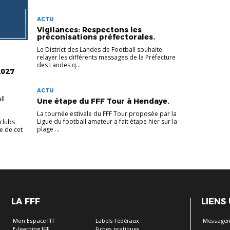
ACTU
Vigilances: Respectons les
préconisations préfectorales.
Le District des Landes de Football souhaite
relayer les différents messages de la Préfecture
des Landes q...
2027
ACTU
ll
Une étape du FFF Tour à Hendaye.
La tournée estivale du FFF Tour proposée par la
Ligue du football amateur a fait étape hier sur la
clubs
plage ...
e de cet
LA FFF
LIENS
Mon Espace FFF
Labels Fédéraux
Messageri
E-learning FFF
Fiches pratiques