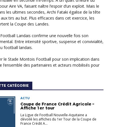
emballe en seconde mi-temps. À un quart d’heure du
r Aire VA, faisant naître l’espoir d’un exploit. Mais le
ns les ultimes secondes, Archi Fataki égalise de la tête
ux tirs au but. Plus efficaces dans cet exercice, les
ortent la Coupe des Landes.
ental. Entre intensité sportive, suspense et convivialité,
du football landais.
ue l’ensemble des partenaires et acteurs mobilisés pour
TTE CATÉGORIE
ACTU
Coupe de France Crédit Agricole –
Affiche 1er tour
La Ligue de Football Nouvelle-Aquitaine a
dévoilé les affiches du 1er Tour de la Coupe de
France Crédit A...