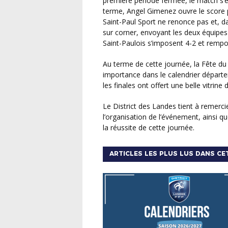
première période fermée, le match s’
terme, Angel Gimenez ouvre le score pou
Saint-Paul Sport ne renonce pas et, da
sur corner, envoyant les deux équipes a
Saint-Paulois s’imposent 4-2 et remp
Au terme de cette journée, la Fête du Football Landais confirme une nouvelle fois son
importance dans le calendrier départem
les finales ont offert une belle vitrine 
Le District des Landes tient à remercier le Stade Montois Football pour son implication dans
l’organisation de l’événement, ainsi q
la réussite de cette journée.
ARTICLES LES PLUS LUS DANS CE