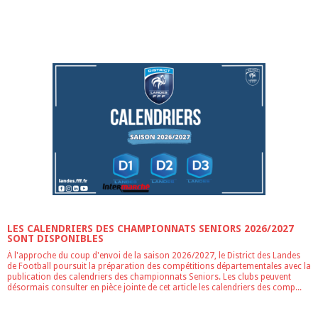
ACTU
ACTU
LES CALENDRIERS DES CHAMPIONNATS SENIORS 2026/2027
SONT DISPONIBLES
À l'approche du coup d'envoi de la saison 2026/2027, le District des Landes
de Football poursuit la préparation des compétitions départementales avec la
publication des calendriers des championnats Seniors. Les clubs peuvent
désormais consulter en pièce jointe de cet article les calendriers des comp...