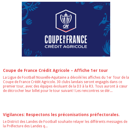
ACTU
Coupe de France Crédit Agricole – Affiche 1er tour
La Ligue de Football Nouvelle-Aquitaine a dévoilé les affiches du 1er Tour de la
Coupe de France Crédit Agricole. 30 clubs landais seront engagés dans ce
premier tour, avec des équipes évoluant de la D3 à la R3. Tous auront à cœur
de décrocher leur billet pour le tour suivant ! Les rencontres se dér...
ACTU
Vigilances: Respectons les préconisations préfectorales.
Le District des Landes de Football souhaite relayer les différents messages de
la Préfecture des Landes q...