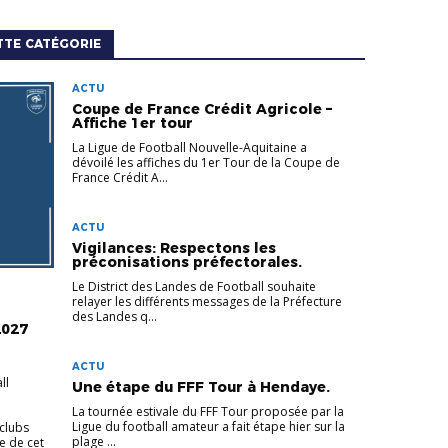
TTE CATÉGORIE
ACTU
Coupe de France Crédit Agricole –
Affiche 1er tour
La Ligue de Football Nouvelle-Aquitaine a
dévoilé les affiches du 1er Tour de la Coupe de
France Crédit A...
ACTU
Vigilances: Respectons les
préconisations préfectorales.
Le District des Landes de Football souhaite
relayer les différents messages de la Préfecture
des Landes q...
2027
ACTU
ll
Une étape du FFF Tour à Hendaye.
La tournée estivale du FFF Tour proposée par la
Ligue du football amateur a fait étape hier sur la
clubs
plage ...
e de cet