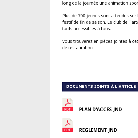
long de la journée une animation spor
Plus de 700 jeunes sont attendus sur le complexe sportif tarusate pour ce grand moment
festif de fin de saison. Le club de Tar
tarifs accessibles à tous.
Vous trouverez en pièces jointes à cet article : le plan d’accès, le règlement ainsi que le menu
de restauration.
DOCUMENTS JOINTS À L'ARTICLE
PLAN D'ACCES JND
REGLEMENT JND