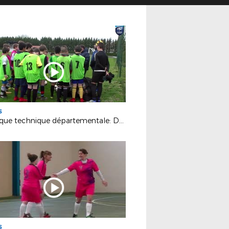
S
Politique technique départementale: Détections - Perfectionnement
S