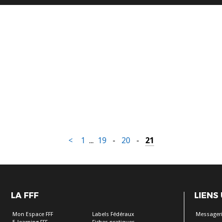
<
1
...
19
-
20
-
21
LA FFF
LIENS
Mon Espace FFF
Labels Fédéraux
Messageri