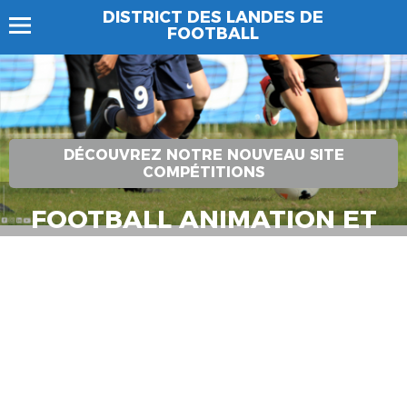
DISTRICT DES LANDES DE
FOOTBALL
DÉCOUVREZ NOTRE NOUVEAU SITE
COMPÉTITIONS
FOOTBALL ANIMATION ET
LOISIRS